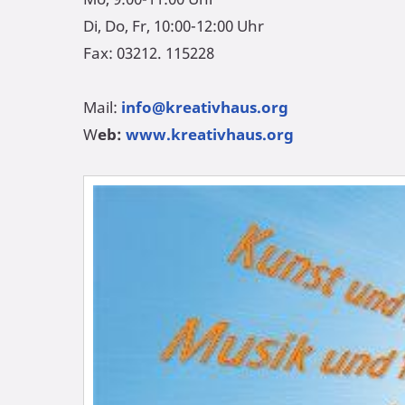
Di, Do, Fr, 10:00-12:00 Uhr
Fax: 03212. 115228
Mail:
info@kreativhaus.org
W
eb:
www.kreativhaus.org