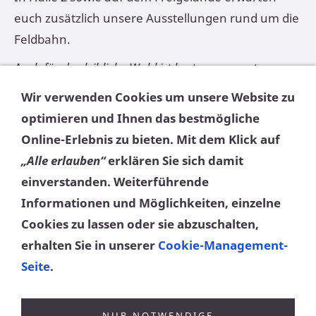
euch zusätzlich unsere Ausstellungen rund um die
Feldbahn.
Auch für das leibliche Wohl ist bestens gesorgt:
Leckeres vom Grill, Kaffee & Kuchen sowie erfrischende
Wir verwenden Cookies um unsere Website zu
Getränke für die passende Atmosphäre.
optimieren und Ihnen das
bestmögliche
Wir freuen uns auf euren Besuch!
Online-Erlebnis
zu bieten. Mit dem Klick auf
„Alle erlauben“
erklären Sie sich damit
Auskunft für die Presse
einverstanden. Weiterführende
M. Schwebel: 0178/3178369
Informationen und Möglichkeiten, einzelne
oder im Museum 069/70 92 92 an Wochenenden
Cookies zu lassen oder sie abzuschalten,
und abends nach 17 Uhr.
erhalten Sie in unserer
Cookie-Management-
Seite
.
Mail:
ffmev@feldbahn-ffm.de
Internet:
www.feldbahn-ffm.de
NUR NOTWENDIGE