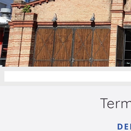
Term
DE