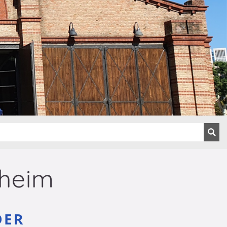
nheim
DER