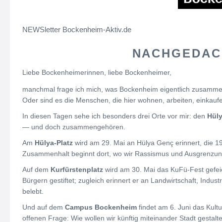
NEWSletter Bockenheim-Aktiv.de
NACHGEDACH
Liebe Bockenheimerinnen, liebe Bockenheimer,
manchmal frage ich mich, was Bockenheim eigentlich zusammenh
Oder sind es die Menschen, die hier wohnen, arbeiten, einkaufen
In diesen Tagen sehe ich besonders drei Orte vor mir: den
Hüly
— und doch zusammengehören.
Am
Hülya-Platz
wird am 29. Mai an Hülya Genç erinnert, die 
Zusammenhalt beginnt dort, wo wir Rassismus und Ausgrenzun
Auf dem
Kurfürstenplatz
wird am 30. Mai das KuFü-Fest gefei
Bürgern gestiftet; zugleich erinnert er an Landwirtschaft, Indu
belebt.
Und auf dem
Campus Bockenheim
findet am 6. Juni das Kul
offenen Frage: Wie wollen wir künftig miteinander Stadt gestalt