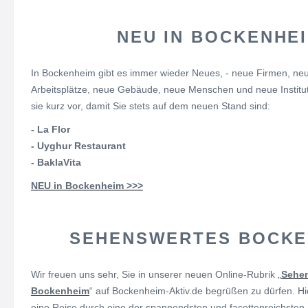
NEU IN BOCKENHE
In Bockenheim gibt es immer wieder Neues, - neue Firmen, ne
Arbeitsplätze, neue Gebäude, neue Menschen und neue Instituti
sie kurz vor, damit Sie stets auf dem neuen Stand sind:
- La Flor
- Uyghur Restaurant
- BaklaVita
NEU in Bockenheim >>>
SEHENSWERTES BOCKE
Wir freuen uns sehr, Sie in unserer neuen Online-Rubrik „
Sehe
Bockenheim
“ auf Bockenheim-Aktiv.de begrüßen zu dürfen. Hi
eine Reise durch eine der spannendsten und facettenreichsten S