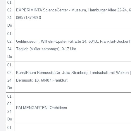
01.
02.
EXPERIMINTA ScienceCenter - Museum, Hamburger Allee 22-24, 60
24
069/7137969-0
Do
01.
02.
Geldmuseum, Wilhelm-Epstein-Straße 14, 60431 Frankfurt-Bockenheim.
24
Täglich (außer samstags), 9-17 Uhr.
Do
01.
02.
KunstRaum Bernusstraße: Julia Steinberg: Landschaft mit Wolken |
24
Bernusstr. 18, 60487 Frankfurt
Do
01.
02.
PALMENGARTEN: Orchideen
24
Do
01.