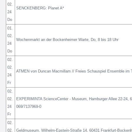
02.
SENCKENBERG: Planet A*
24
Do
01.
02.
Wochenmarkt an der Bockenheimer Warte, Do, 8 bis 18 Uhr
24
Do
02.
02.
ATMEN von Duncan Macmillam // Freies Schauspiel Ensemble im Tit
24
Fr
02.
02.
EXPERIMINTA ScienceCenter - Museum, Hamburger Allee 22-24, 60
24
069/7137969-0
Fr
02.
02.
Geldmuseum, Wilhelm-Epstein-Straße 14, 60431 Frankfurt-Bockenheim.