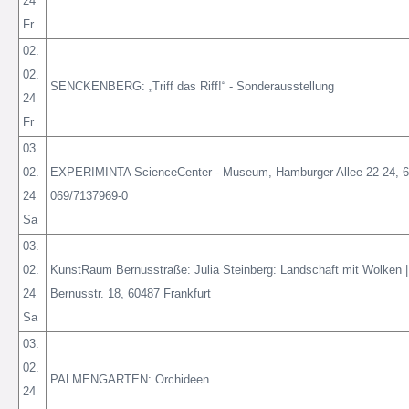
24
Fr
02.
02.
SENCKENBERG: „Triff das Riff!“ - Sonderausstellung
24
Fr
03.
02.
EXPERIMINTA ScienceCenter - Museum, Hamburger Allee 22-24, 60
24
069/7137969-0
Sa
03.
02.
KunstRaum Bernusstraße: Julia Steinberg: Landschaft mit Wolken |
24
Bernusstr. 18, 60487 Frankfurt
Sa
03.
02.
PALMENGARTEN: Orchideen
24