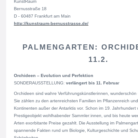
KunstRaum
Bernusstraße 18
D - 60487 Frankfurt am Main
http://kunstraum-bernusstrasse.de/
PALMENGARTEN: ORCHIDE
11.2.
Orchideen – Evolution und Perfektion
SONDERAUSSTELLUNG:
verlängert bis 11. Februa
r
Orchideen sind wahre Verführungskünstlerinnen, wunderschön un
Sie zählen zu den artenreichsten Familien im Pflanzenreich un
Kontinenten außer der Antarktis vor. Schon im 19. Jahrhunder
Prestigeobjekt wohlhabender Sammler:innen, und bis heute we
Arten exorbitante Preise gezahlt. Die Ausstellung im Palmengart
spannende Fakten rund um Biologie, Kulturgeschichte und Schu
Schönheiten.