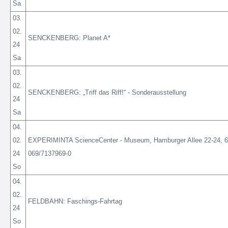
Sa
03.
02.
SENCKENBERG: Planet A*
24
Sa
03.
02.
SENCKENBERG: „Triff das Riff!“ - Sonderausstellung
24
Sa
04.
02.
EXPERIMINTA ScienceCenter - Museum, Hamburger Allee 22-24, 60
24
069/7137969-0
So
04.
02.
FELDBAHN: Faschings-Fahrtag
24
So