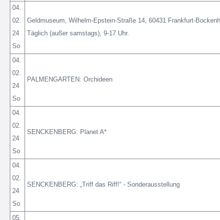
04.
02.
Geldmuseum, Wilhelm-Epstein-Straße 14, 60431 Frankfurt-Bockenheim.
24
Täglich (außer samstags), 9-17 Uhr.
So
04.
02.
PALMENGARTEN: Orchideen
24
So
04.
02.
SENCKENBERG: Planet A*
24
So
04.
02.
SENCKENBERG: „Triff das Riff!“ - Sonderausstellung
24
So
05.