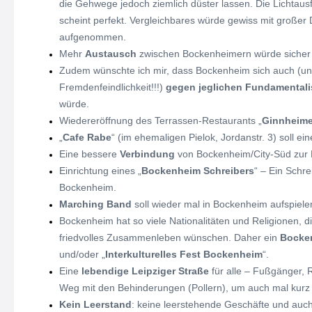
die Gehwege jedoch ziemlich düster lassen. Die Lichtausf
scheint perfekt. Vergleichbares würde gewiss mit großer
aufgenommen.
Mehr
Austausch
zwischen Bockenheimern würde sicher V
Zudem wünschte ich mir, dass Bockenheim sich auch (un
Fremdenfeindlichkeit!!!)
gegen jeglichen Fundamental
würde.
Wiedereröffnung des Terrassen-Restaurants „
Ginnheime
„
Cafe Rabe
“ (im ehemaligen Pielok, Jordanstr. 3) soll e
Eine bessere
Verbindung
von Bockenheim/City-Süd zur 
Einrichtung eines „
Bockenheim Schreibers
“ – Ein Schre
Bockenheim.
Marching Band
soll wieder mal in Bockenheim aufspiele
Bockenheim hat so viele Nationalitäten und Religionen, die
friedvolles Zusammenleben wünschen. Daher ein
Bocken
und/oder „
Interkulturelles Fest Bockenheim
“.
Eine
lebendige Leipziger Straße
für alle – Fußgänger, 
Weg mit den Behinderungen (Pollern), um auch mal kurz
Kein Leerstand
: keine leerstehende Geschäfte und auc