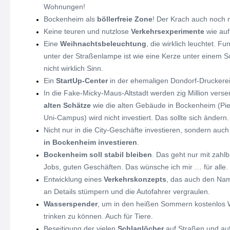
Wohnungen!
Bockenheim als
böllerfreie Zone
! Der Krach auch noch n
Keine teuren und nutzlose
Verkehrsexperimente
wie auf
Eine
Weihnachtsbeleuchtung
, die wirklich leuchtet. Fu
unter der Straßenlampe ist wie eine Kerze unter einem 
nicht wirklich Sinn.
Ein
StartUp-Center
in der ehemaligen Dondorf-Druckerei
In die Fake-Micky-Maus-Altstadt werden zig Million versen
alten Schätze
wie die alten Gebäude in Bockenheim (Pie
Uni-Campus) wird nicht investiert. Das sollte sich ändern.
Nicht nur in die City-Geschäfte investieren, sondern auc
in Bockenheim investieren
.
Bockenheim soll stabil bleiben
. Das geht nur mit zahl
Jobs, guten Geschäften. Das wünsche ich mir … für alle.
Entwicklung eines
Verkehrskonzepts
, das auch den Nam
an Details stümpern und die Autofahrer vergraulen.
Wasserspender
, um in den heißen Sommern kostenlos 
trinken zu können. Auch für Tiere.
Beseitigung der vielen
Schlaglöcher
auf Straßen und au