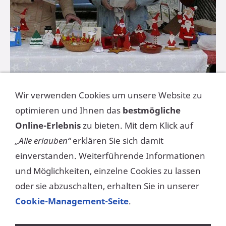
Wir verwenden Cookies um unsere Website zu
optimieren und Ihnen das
bestmögliche
1
2
3
4
Online-Erlebnis
zu bieten. Mit dem Klick auf
„Alle erlauben“
erklären Sie sich damit
FOTOS VOM
einverstanden. Weiterführende Informationen
WEIHNACHTSMANN
und Möglichkeiten, einzelne Cookies zu lassen
oder sie abzuschalten, erhalten Sie in unserer
Cookie-Management-Seite
.
Fotos: Oliver Hofmann