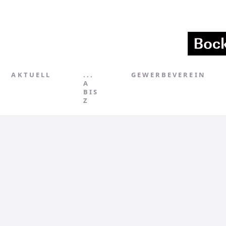
AKTUELL
...
GEWERBEVEREIN
A
BIS
Z