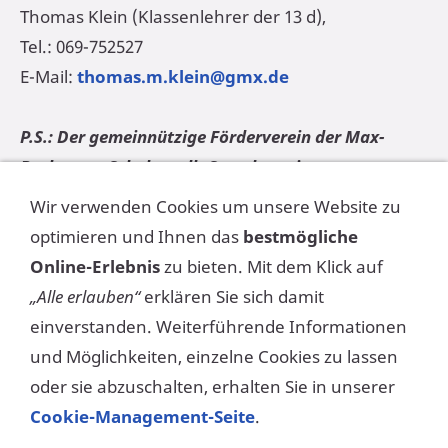
Thomas Klein (Klassenlehrer der 13 d),
Tel.: 069-752527
E-Mail:
thomas.m.klein@gmx.de
P.S.: Der gemeinnützige Förderverein der Max-
Beckmann-Schule stellt Spendenquittungen aus,
und bis zu 200 Euro einschließlich genügt dem
Wir verwenden Cookies um unsere Website zu
Finanzamt ein Kontoauszug als Nachweis Ihrer
optimieren und Ihnen das
bestmögliche
Spende.
Online-Erlebnis
zu bieten. Mit dem Klick auf
„Alle erlauben“
erklären Sie sich damit
INFORMATIONEN IN DER
einverstanden. Weiterführende Informationen
und Möglichkeiten, einzelne Cookies zu lassen
PRESSE:
oder sie abzuschalten, erhalten Sie in unserer
Cookie-Management-Seite
.
FNP
: Beckmann-Schüler um Reise betrogen