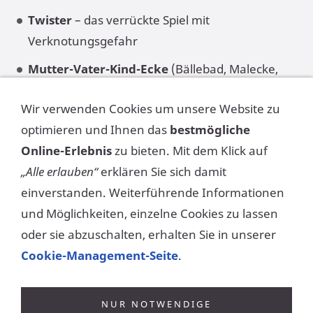
Twister
– das verrückte Spiel mit
Verknotungsgefahr
Mutter-Vater-Kind-Ecke
(Bällebad, Malecke,
Bobby Car fahren, Reifenspiele u.v.m.)
Wir verwenden Cookies um unsere Website zu
Kinderschminken
optimieren und Ihnen das
bestmögliche
Luftballontiere knoten
Online-Erlebnis
zu bieten. Mit dem Klick auf
„Alle erlauben“
erklären Sie sich damit
Lustiger Skydancer
einverstanden. Weiterführende Informationen
Die FTG Frankfurt informiert Kinder über
und Möglichkeiten, einzelne Cookies zu lassen
Sportangebote
oder sie abzuschalten, erhalten Sie in unserer
Kaffee, Kuchen, kühle Getränke und
Cookie-Management-Seite
.
Sitzmöglichkeiten für die Eltern
NUR NOTWENDIGE