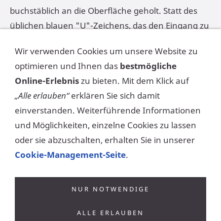
buchstäblich an die Oberfläche geholt. Statt des
üblichen blauen "U"-Zeichens, das den Eingang zu
einer U-Bahn-Station kennzeichnet, präsentiert die
Wir verwenden Cookies um unsere Website zu
Bockenheimer Warte den Gegenstand "U-Bahn"
optimieren und Ihnen das
bestmögliche
in seiner ganzen Pracht. Dieser kreative Ansatz
Online-Erlebnis
zu bieten. Mit dem Klick auf
bricht mit der traditionellen Gestaltung von U-
„Alle erlauben“
erklären Sie sich damit
Bahn-Eingängen und verwandelt den öffentlichen
einverstanden. Weiterführende Informationen
Raum in eine Bühne für die Skulptur. Dabei vereint
und Möglichkeiten, einzelne Cookies zu lassen
das Kunstwerk sowohl künstlerischen Wert als
oder sie abzuschalten, erhalten Sie in unserer
auch praktischen Nutzen, indem es gleichzeitig als
Cookie-Management-Seite
.
Erkennungsmerkmal und Eingang zur U-Bahn-
Station dient.
NUR NOTWENDIGE
ALLE ERLAUBEN