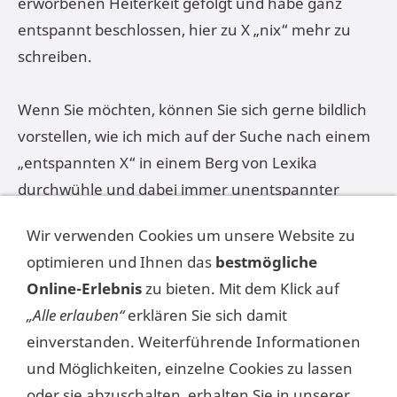
erworbenen Heiterkeit gefolgt und habe ganz
entspannt beschlossen, hier zu X „nix“ mehr zu
schreiben.
Wenn Sie möchten, können Sie sich gerne bildlich
vorstellen, wie ich mich auf der Suche nach einem
„entspannten X“ in einem Berg von Lexika
durchwühle und dabei immer unentspannter
wurde. Ich hoffe dabei kommen auch Sie herzlich
Wir verwenden Cookies um unsere Website zu
ins Lachen.
optimieren und Ihnen das
bestmögliche
Online-Erlebnis
zu bieten. Mit dem Klick auf
Als Aufgabe für die nächsten Wochen:
„Alle erlauben“
erklären Sie sich damit
Nehmen Sie sich selbst einmal vor, auch mal ein X für
einverstanden. Weiterführende Informationen
ein X stehen zu lassen. Wunderbar wäre, wenn dies
und Möglichkeiten, einzelne Cookies zu lassen
auch Ihnen zumindest ein Lächeln hervorzaubert.
oder sie abzuschalten, erhalten Sie in unserer