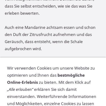
dass Sie selbst entscheiden, wie sie das was Sie
erleben bewerten.
Auch eine Mandarine achtsam essen und schon
den Duft der Zitrusfrucht aufnehmen und das
Geräusch, dass entsteht, wenn die Schale
aufgebrochen wird.
Für ganz bemühte kann sogar bügeln oder
Wir verwenden Cookies um unsere Website zu
Kartoffeln schälen zur achtsamen Aufgabe
optimieren und Ihnen das
bestmögliche
werden. So entsteht eine Umbewertung einer
Online-Erlebnis
zu bieten. Mit dem Klick auf
alltäglichen Aufgabe und wird zu einer erholsamen
„Alle erlauben“
erklären Sie sich damit
Auszeit, fast wie ein kleiner Urlaub im Alltag.
einverstanden. Weiterführende Informationen
und Möglichkeiten, einzelne Cookies zu lassen
Bleiben Sie gesund und achtsam mit sich selbst